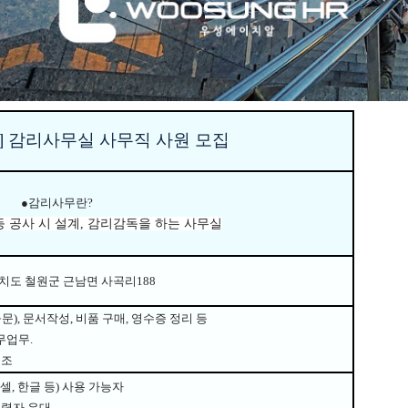
]
감리사무실 사무직 사원 모집
●
감리사무란
?
등 공사 시 설계
,
감리감독을 하는 사무실
치도 철원군 근남면 사곡리188
공문
),
문서작성
,
비품 구매
,
영수증 정리 등
무업무
.
보조
셀
,
한글 등
)
사용 가능자
경력자 우대