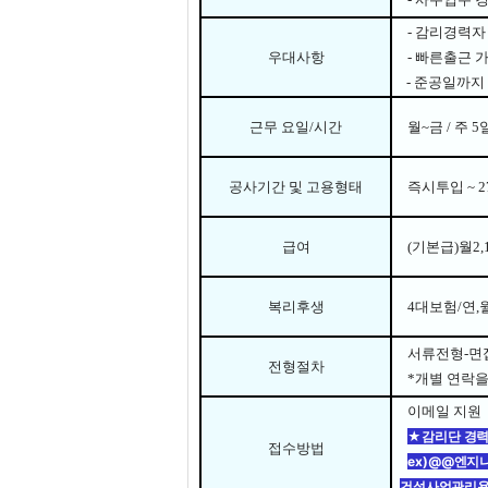
-
감리경력자
우대사항
- 빠른
출근 
- 준공일까지
근무 요일
/
시간
월
~
금
/
주
5
공사기간 및 고용형태
즉시투입 ~ 2
급여
(기본급)월2,
복리후생
4
대보험
/연,
서류전형
-
면
전형절차
*
개별 연락
이메일 지원
★감리단 경력
접수방법
ex)@@엔지
건설사업관리