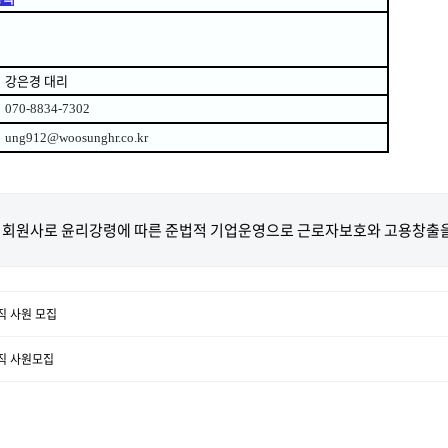
강은경 대리
070-8834-7302
ung912@woosunghr.co.kr
회원사로 윤리강령에 따른 준법적 기업운영으로 근로자보호와 고용창출을
직 사원 모집
무직 사원모집