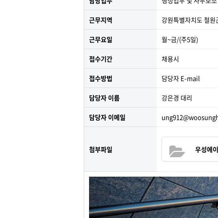
담당업무
행정업무 및 사무보조
근무지역
강원특별자치도 철원군
근무요일
월~금/(주5일)
접수기간
채용시
접수방법
담당자 E-mail
담당자 이름
강은경 대리
담당자 이메일
ung912@woosunghr
첨부파일
우성에이