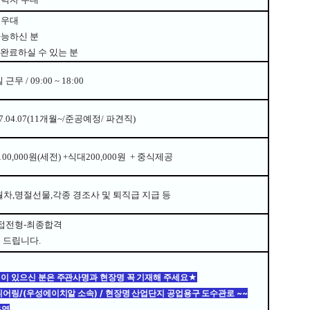
 우대
가능하신 분
 완료하실 수 있는 분
일 근무
/ 09:00 ~ 18:00
7.04.07(11개월~/준공예정/
파견직)
100
,000원(세전) +식대200,000원 + 중식제공
월차,명절선물,각종 경조사 및 퇴직급 지급
등
접전형
-
최종합격
을 드립니다
.
이 있으신 분은 주관사명과 현장명 꼭 기재해 주세요★
니어링/(우성에이치알 소속) / 현장명 산업단지 공업용구 도수관로 ~~
용역