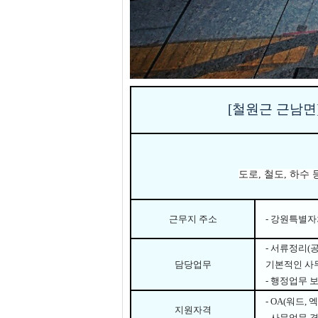
[철원근 근남면
도로
,
철도
,
하수 
근무지 주소
- 강원특별자
-
서류정리
(
담당업무
기본적인 사
-
행정업무 
- OA(
워드
,
엑
지원자격
-
사무업무 