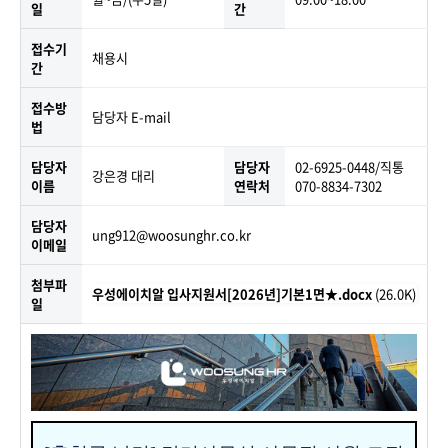
일
간
접수기
채용시
간
접수방
담당자 E-mail
법
담당자
담당자
02-6925-0448/직통
강은경 대리
이름
연락처
070-8834-7302
담당자
ung912@woosunghr.co.kr
이메일
첨부파
우성에이치알 입사지원서[2026년]기본1면★.docx
(26.0K)
일