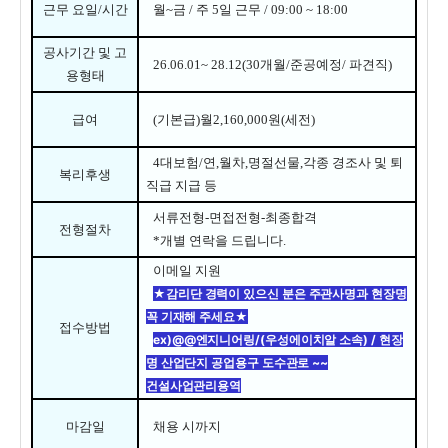
근무 요일
/
시간
월
~
금
/
주
5
일 근무
/ 09:00 ~ 18:00
공사기간 및 고
26.06.01~ 28.12(30개월/준공예정/
파견직)
용형태
급여
(기본급)월2,160
,000원(세전)
4
대보험
/연,
월차,명절선물,각종 경조사 및 퇴
복리후생
직급 지급
등
서류전형
-
면접전형
-
최종합격
전형절차
*
개별 연락을 드립니다
.
이메일 지원
★감리단 경력이 있으신 분은 주관사명과 현장명
꼭 기재해 주세요★
접수방법
ex)@@엔지니어링/(우성에이치알 소속) / 현장
명 산업단지 공업용구 도수관로 ~~
건설사업관리용역
마감일
채용 시까지