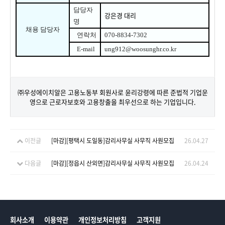
담당자
강은경 대리
명
채용 담당자
연락처
070-8834-7302
E-mail
ung912@woosunghr.co.kr
㈜우성에이치알은 고용노동부 회원사로 윤리강령에 따른 준법적 기업운
영으로 근로자보호와 고용창출을 최우선으로 하는 기업입니다.
이전글
[마감][평택시 도일동]감리사무실 사무직 사원모집
26.04.27
다음글
[마감][정읍시 산외면]감리사무실 사무직 사원모집
26.04.24
회사소개
이용약관
개인정보처리방침
고객지원