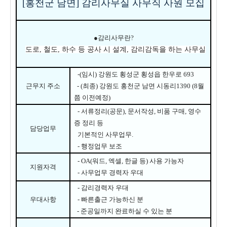
[홍천군 남면]
감리사무실 사무직 사원 모집
●
감리사무란
?
도로
,
철도
,
하수 등 공사 시 설계
,
감리감독을 하는 사무실
-(임시) 강원도 횡성군 횡성읍 한우로 693
근무지 주소
- (최종)
강원도 홍천군 남면 시동리1390 (8월
쯤 이전예정)
-
서류정리
(
공문
),
문서작성
,
비품 구매
,
영수
증 정리 등
담당업무
기본적인 사무업무
.
-
행정업무 보조
- OA(
워드
,
엑셀
,
한글 등
)
사용 가능자
지원자격
-
사무업무 경력자 우대
-
감리경력자 우대
우대사항
- 빠른
출근 가능하신 분
- 준공일까지 완료하실 수 있는 분