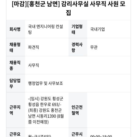
[마감][홍천군 남면] 감리사무실 사무직 사원 모
집
국내 엔지니어링 컨설
기업형
회사명
국내기업
팅
태
채용형
경력사
파견직
무관
태
항
채용직
사무직
종
담당업
행정업무 및 사무보조
무
-(임시) 강원도 횡성군
횡성읍 한우로 693/-
근무지
인근전
(최종) 강원도 홍천군
역
철역
남면 시동리1390 (8월
쯤 이전예정)
근무요
근무시
월~금/(주5일)
09:00~18:00